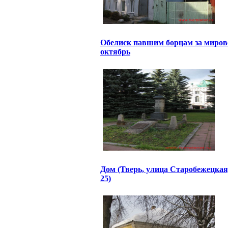
Обелиск павшим борцам за миров
октябрь
Дом (Тверь, улица Старобежецкая
25)