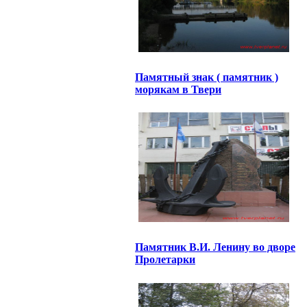
Памятный знак ( памятник )
морякам в Твери
Памятник В.И. Ленину во дворе
Пролетарки