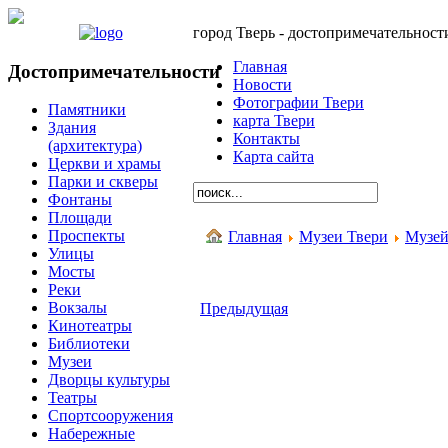
город Тверь - достопримечательност
Главная
Достопримечательности
Новости
Фотографии Твери
Памятники
карта Твери
Здания
Контакты
(архитектура)
Карта сайта
Церкви и храмы
Парки и скверы
Фонтаны
Площади
Проспекты
Главная
Музеи Твери
Музей
Улицы
Мосты
Реки
Вокзалы
Предыдущая
Кинотеатры
Библиотеки
Музеи
Дворцы культуры
Театры
Спортсооружения
Набережные