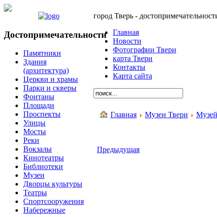
город Тверь - достопримечательност
Главная
Достопримечательности
Новости
Фотографии Твери
Памятники
карта Твери
Здания
Контакты
(архитектура)
Карта сайта
Церкви и храмы
Парки и скверы
Фонтаны
Площади
Проспекты
Главная
Музеи Твери
Музей
Улицы
Мосты
Реки
Вокзалы
Предыдущая
Кинотеатры
Библиотеки
Музеи
Дворцы культуры
Театры
Спортсооружения
Набережные