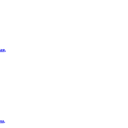
ая,
на,