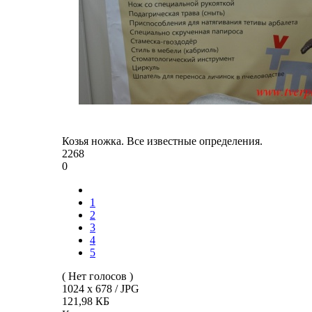
Козья ножка. Все известные определения.
2268
0
1
2
3
4
5
( Нет голосов )
1024 x 678 / JPG
121,98 КБ