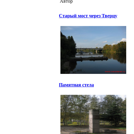
Автор
Старый мост через Тверцу
Памятная стела