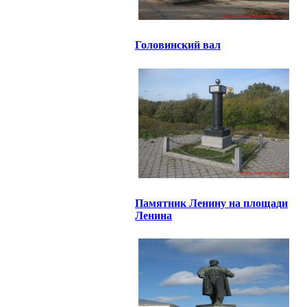
Головинский вал
Памятник Ленину на площади
Ленина