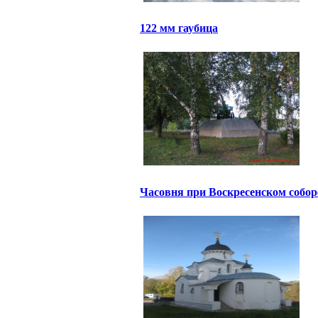
122 мм гаубица
Часовня при Воскресенском собор