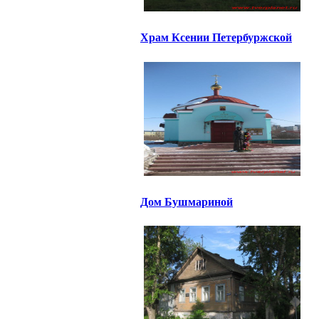
Храм Ксении Петербуржской
Дом Бушмариной