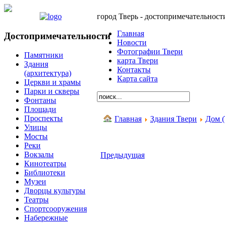
город Тверь - достопримечательност
Главная
Достопримечательности
Новости
Фотографии Твери
Памятники
карта Твери
Здания
Контакты
(архитектура)
Карта сайта
Церкви и храмы
Парки и скверы
Фонтаны
Площади
Проспекты
Главная
Здания Твери
Дом (
Улицы
Мосты
Реки
Вокзалы
Предыдущая
Кинотеатры
Библиотеки
Музеи
Дворцы культуры
Театры
Спортсооружения
Набережные