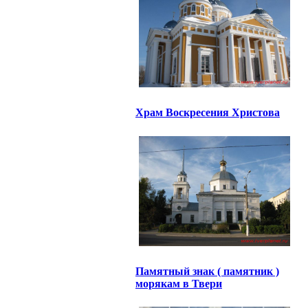
Храм Воскресения Христова
Памятный знак ( памятник )
морякам в Твери