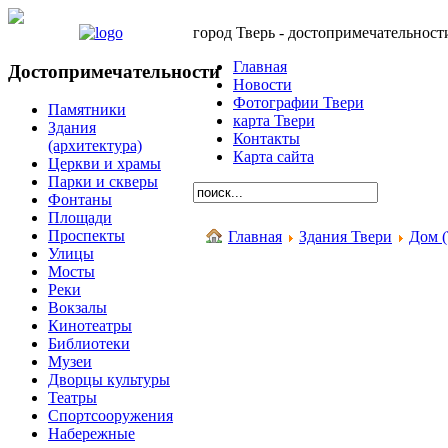
город Тверь - достопримечательност
Главная
Достопримечательности
Новости
Фотографии Твери
Памятники
карта Твери
Здания
Контакты
(архитектура)
Карта сайта
Церкви и храмы
Парки и скверы
Фонтаны
Площади
Проспекты
Главная
Здания Твери
Дом (
Улицы
Мосты
Реки
Вокзалы
Кинотеатры
Библиотеки
Музеи
Дворцы культуры
Театры
Спортсооружения
Набережные