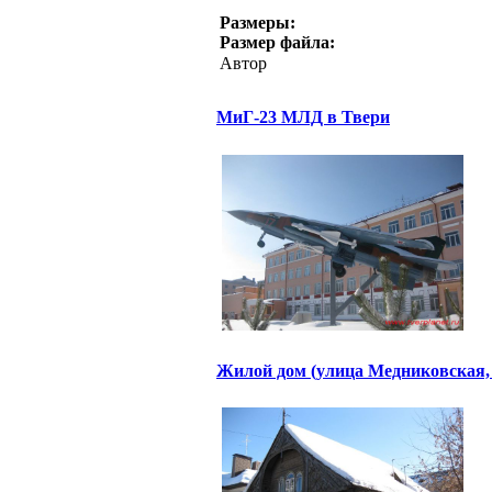
Размеры:
Размер файла:
Автор
МиГ-23 МЛД в Твери
Жилой дом (улица Медниковская, 