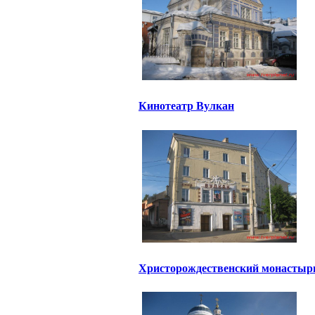
Кинотеатр Вулкан
Христорождественский монастыр