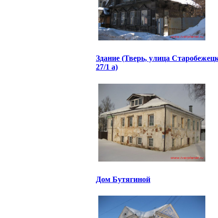
Здание (Тверь, улица Старобежецк
27/1 а)
Дом Бутягиной