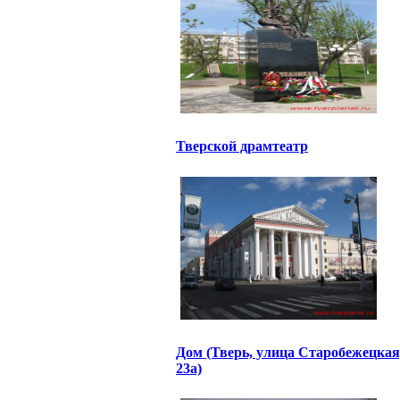
Тверской драмтеатр
Дом (Тверь, улица Старобежецкая
23а)