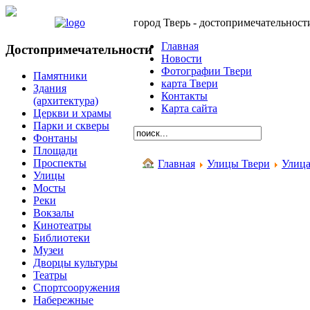
город Тверь - достопримечательност
Главная
Достопримечательности
Новости
Фотографии Твери
Памятники
карта Твери
Здания
Контакты
(архитектура)
Карта сайта
Церкви и храмы
Парки и скверы
Фонтаны
Площади
Проспекты
Главная
Улицы Твери
Улица
Улицы
Мосты
Реки
Вокзалы
Кинотеатры
Библиотеки
Музеи
Дворцы культуры
Театры
Спортсооружения
Набережные