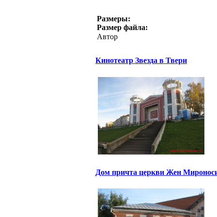
Размеры:
Размер файла:
Автор
Кинотеатр Звезда в Твери
Дом причта церкви Жен Миронос