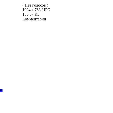
( Нет голосов )
1024 x 768 / JPG
185,57 КБ
Комментарии
иц