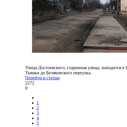
Улица Достоевского, старинная улица, находится в
Тьмаки до Беляковского переулка.
Перейти в статью
2272
0
1
2
3
4
5