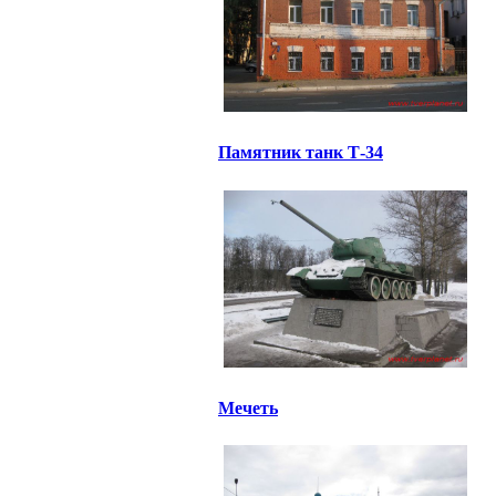
Памятник танк Т-34
Мечеть