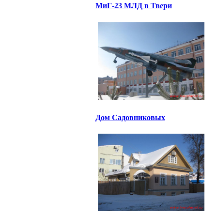
МиГ-23 МЛД в Твери
Дом Садовниковых