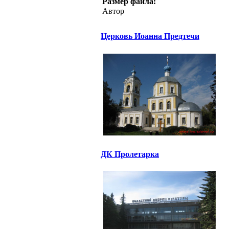
Размер файла:
Автор
Церковь Иоанна Предтечи
ДК Пролетарка