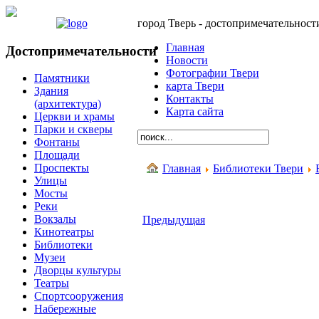
город Тверь - достопримечательност
Главная
Достопримечательности
Новости
Фотографии Твери
Памятники
карта Твери
Здания
Контакты
(архитектура)
Карта сайта
Церкви и храмы
Парки и скверы
Фонтаны
Площади
Проспекты
Главная
Библиотеки Твери
Улицы
Мосты
Реки
Вокзалы
Предыдущая
Кинотеатры
Библиотеки
Музеи
Дворцы культуры
Театры
Спортсооружения
Набережные