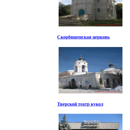
Скорбященская церковь
Тверской театр кукол