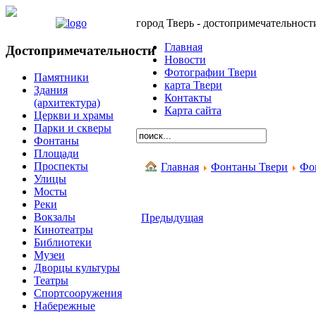
город Тверь - достопримечательност
Главная
Достопримечательности
Новости
Фотографии Твери
Памятники
карта Твери
Здания
Контакты
(архитектура)
Карта сайта
Церкви и храмы
Парки и скверы
Фонтаны
Площади
Проспекты
Главная
Фонтаны Твери
Фо
Улицы
Мосты
Реки
Вокзалы
Предыдущая
Кинотеатры
Библиотеки
Музеи
Дворцы культуры
Театры
Спортсооружения
Набережные