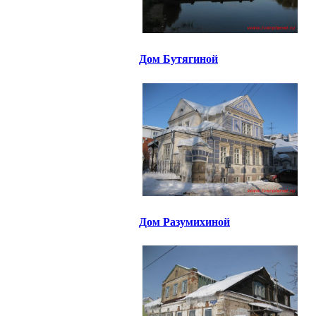
Дом Бутягиной
Дом Разумихиной