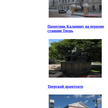
Памятник Калинину на перроне
станции Тверь
Тверской драмтеатр