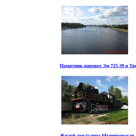
Памятник-паровоз Эм 725-39 в Тв
Жилой дом (улица Медниковская, 