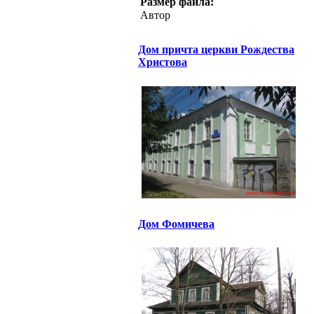
Размер файла:
Автор
Дом причта церкви Рождества
Христова
Дом Фомичева