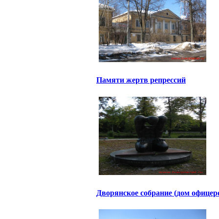
Памяти жертв репрессий
Дворянское собрание (дом офицер