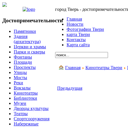
город Тверь - достопримечательност
Главная
Достопримечательности
Новости
Фотографии Твери
Памятники
карта Твери
Здания
Контакты
(архитектура)
Карта сайта
Церкви и храмы
Парки и скверы
Фонтаны
Площади
Проспекты
Главная
Кинотеатры Твери
Улицы
Мосты
Реки
Вокзалы
Предыдущая
Кинотеатры
Библиотеки
Музеи
Дворцы культуры
Театры
Спортсооружения
Набережные