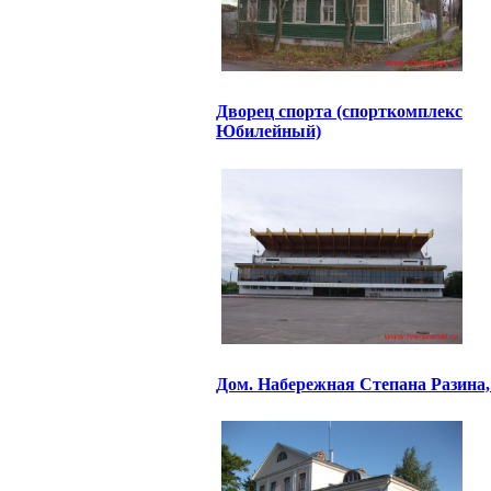
Дворец спорта (спорткомплекс
Юбилейный)
Дом. Набережная Степана Разина,