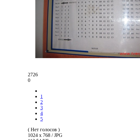
2726
0
1
2
3
4
5
( Нет голосов )
1024 x 768 / JPG