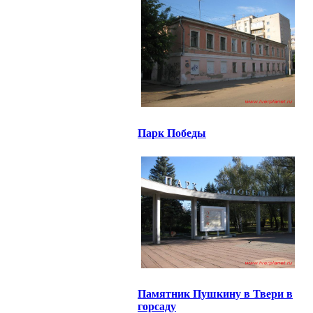
Парк Победы
Памятник Пушкину в Твери в
горсаду