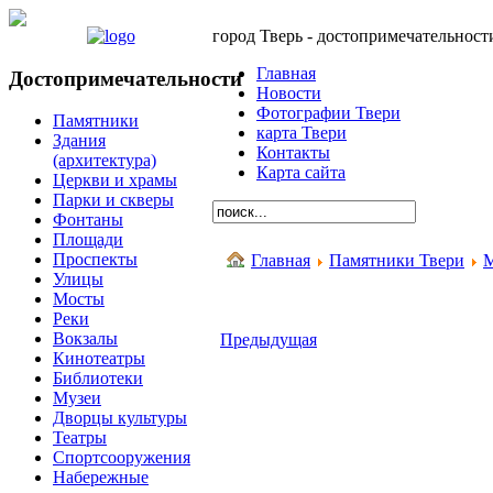
город Тверь - достопримечательност
Главная
Достопримечательности
Новости
Фотографии Твери
Памятники
карта Твери
Здания
Контакты
(архитектура)
Карта сайта
Церкви и храмы
Парки и скверы
Фонтаны
Площади
Проспекты
Главная
Памятники Твери
М
Улицы
Мосты
Реки
Вокзалы
Предыдущая
Кинотеатры
Библиотеки
Музеи
Дворцы культуры
Театры
Спортсооружения
Набережные