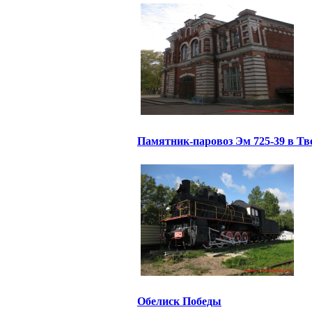
Памятник-паровоз Эм 725-39 в Тв
Обелиск Победы