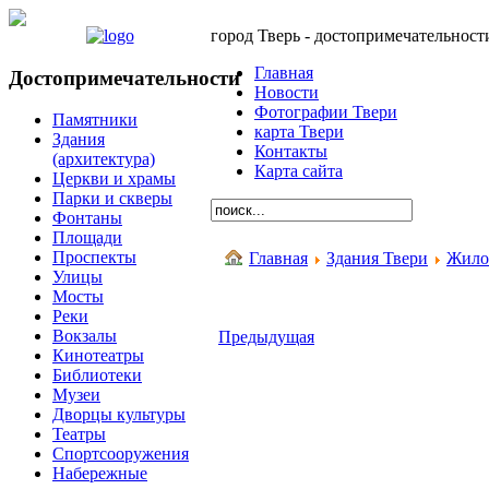
город Тверь - достопримечательност
Главная
Достопримечательности
Новости
Фотографии Твери
Памятники
карта Твери
Здания
Контакты
(архитектура)
Карта сайта
Церкви и храмы
Парки и скверы
Фонтаны
Площади
Проспекты
Главная
Здания Твери
Жилой
Улицы
Мосты
Реки
Вокзалы
Предыдущая
Кинотеатры
Библиотеки
Музеи
Дворцы культуры
Театры
Спортсооружения
Набережные