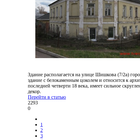
Здание располагается на улице Шишкова (7/2а) гор
здание с белокаменным цоколем и относится к архи
последней четверти 18 века, имеет сильное скругл
декор.
Перейти в статью
2293
0
1
2
3