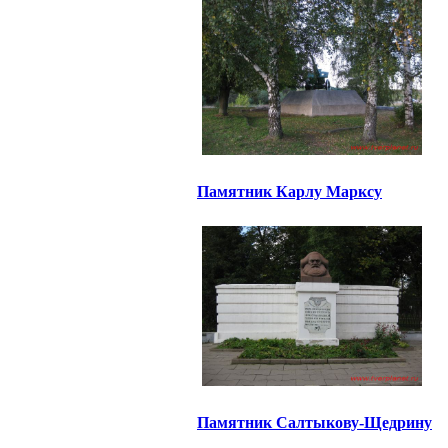
Памятник Карлу Марксу
Памятник Салтыкову-Щедрину