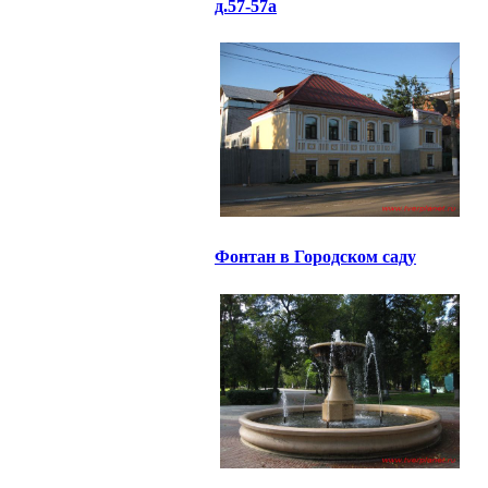
д.57-57а
Фонтан в Городском саду