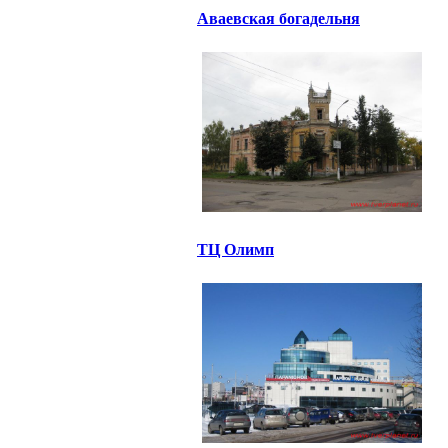
Аваевская богадельня
ТЦ Олимп