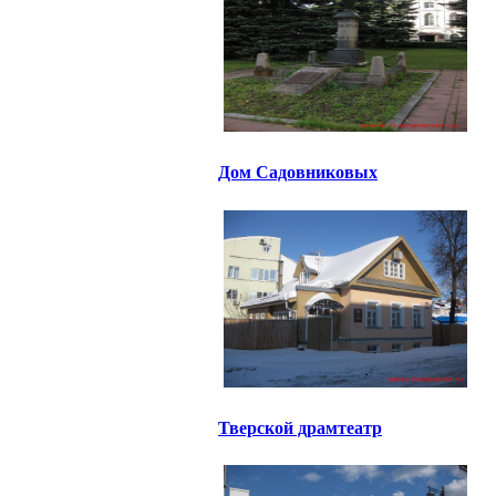
Дом Садовниковых
Тверской драмтеатр