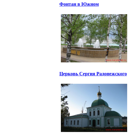
Фонтан в Южном
Церковь Сергия Радонежского