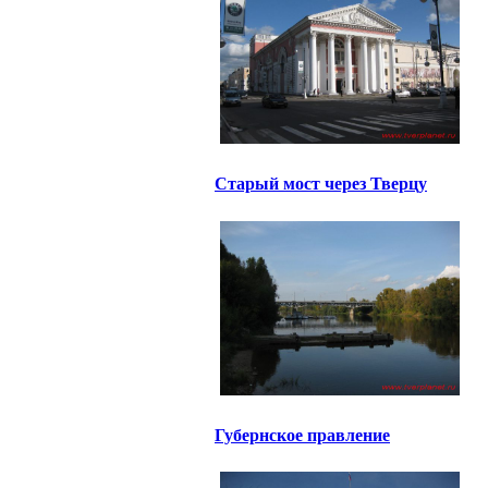
Старый мост через Тверцу
Губернское правление