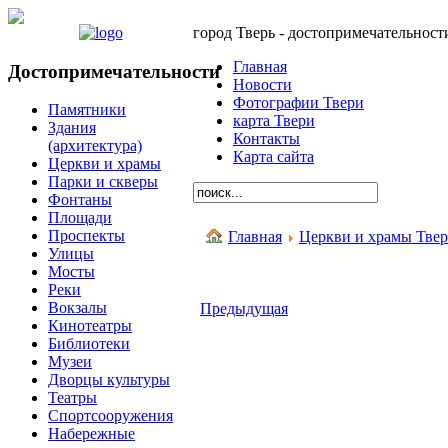
город Тверь - достопримечательност
Главная
Достопримечательности
Новости
Фотографии Твери
Памятники
карта Твери
Здания
Контакты
(архитектура)
Карта сайта
Церкви и храмы
Парки и скверы
Фонтаны
Площади
Проспекты
Главная
Церкви и храмы Тве
Улицы
Мосты
Реки
Вокзалы
Предыдущая
Кинотеатры
Библиотеки
Музеи
Дворцы культуры
Театры
Спортсооружения
Набережные