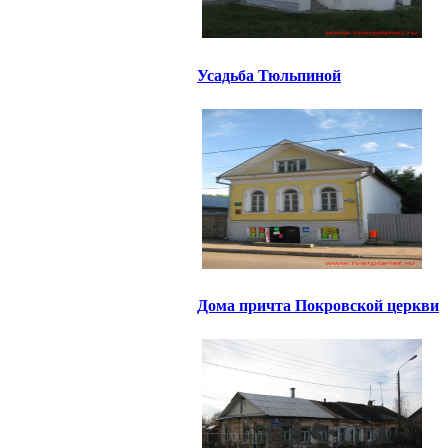
Усадьба Тюльпиной
Дома причта Покровской церкви