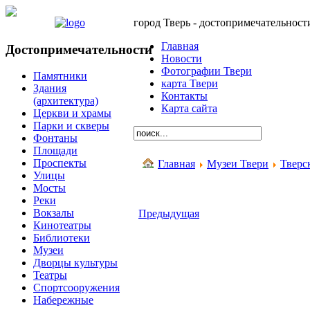
город Тверь - достопримечательност
Главная
Достопримечательности
Новости
Фотографии Твери
Памятники
карта Твери
Здания
Контакты
(архитектура)
Карта сайта
Церкви и храмы
Парки и скверы
Фонтаны
Площади
Проспекты
Главная
Музеи Твери
Тверс
Улицы
Мосты
Реки
Вокзалы
Предыдущая
Кинотеатры
Библиотеки
Музеи
Дворцы культуры
Театры
Спортсооружения
Набережные