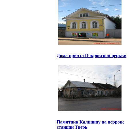
Дома причта Покровской церкви
Памятник Калинину на перроне
станции Тверь