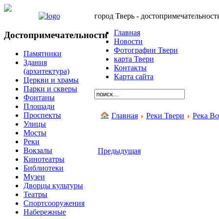
город Тверь - достопримечательност
Главная
Достопримечательности
Новости
Фотографии Твери
Памятники
карта Твери
Здания
Контакты
(архитектура)
Карта сайта
Церкви и храмы
Парки и скверы
Фонтаны
Площади
Проспекты
Главная
Реки Твери
Река Во
Улицы
Мосты
Реки
Вокзалы
Предыдущая
Кинотеатры
Библиотеки
Музеи
Дворцы культуры
Театры
Спортсооружения
Набережные