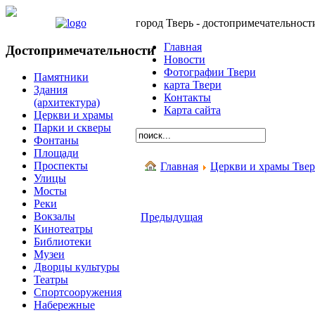
город Тверь - достопримечательност
Главная
Достопримечательности
Новости
Фотографии Твери
Памятники
карта Твери
Здания
Контакты
(архитектура)
Карта сайта
Церкви и храмы
Парки и скверы
Фонтаны
Площади
Проспекты
Главная
Церкви и храмы Тве
Улицы
Мосты
Реки
Вокзалы
Предыдущая
Кинотеатры
Библиотеки
Музеи
Дворцы культуры
Театры
Спортсооружения
Набережные