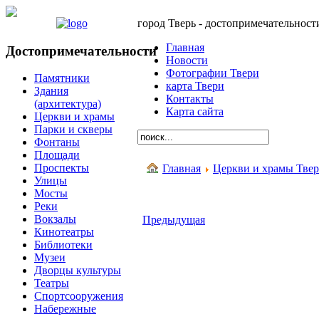
город Тверь - достопримечательност
Главная
Достопримечательности
Новости
Фотографии Твери
Памятники
карта Твери
Здания
Контакты
(архитектура)
Карта сайта
Церкви и храмы
Парки и скверы
Фонтаны
Площади
Проспекты
Главная
Церкви и храмы Тве
Улицы
Мосты
Реки
Вокзалы
Предыдущая
Кинотеатры
Библиотеки
Музеи
Дворцы культуры
Театры
Спортсооружения
Набережные