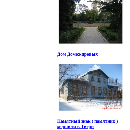
Дом Доможировых
Памятный знак ( памятник )
морякам в Твери