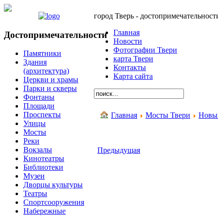
город Тверь - достопримечательност
Главная
Достопримечательности
Новости
Фотографии Твери
Памятники
карта Твери
Здания
Контакты
(архитектура)
Карта сайта
Церкви и храмы
Парки и скверы
Фонтаны
Площади
Проспекты
Главная
Мосты Твери
Новы
Улицы
Мосты
Реки
Вокзалы
Предыдущая
Кинотеатры
Библиотеки
Музеи
Дворцы культуры
Театры
Спортсооружения
Набережные