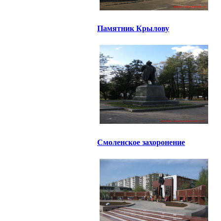
Памятник Крылову
Смоленское захоронение